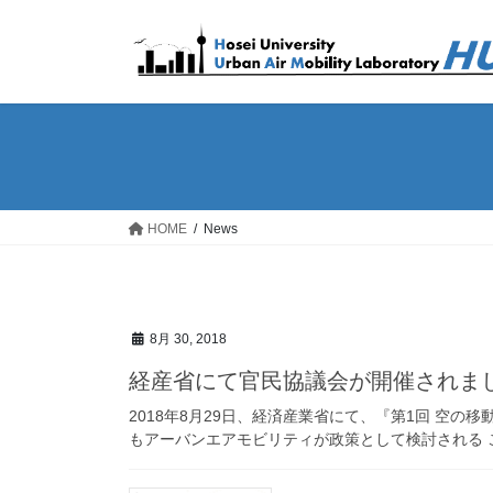
コ
ナ
ン
ビ
テ
ゲ
ン
ー
ツ
シ
へ
ョ
ス
ン
キ
に
ッ
移
HOME
News
プ
動
8月 30, 2018
経産省にて官民協議会が開催されま
2018年8月29日、経済産業省にて、『第1回 空
もアーバンエアモビリティが政策として検討される ことになり