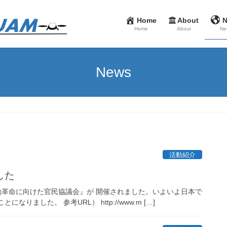
Home
About
Home
About
Ne
News
活動紹介
した
の移動革命に向けた官民協議会』が 開催されました。いよいよ日本で
ました。 参考URL） http://www.m […]