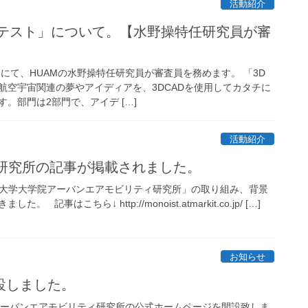
活動紹介
ンテスト」について。【水野操特任研究員が審
にて、HUAMの水野操特任研究員が審査員を務めます。 「3D
航空宇宙関連の夢やアイディアを、3DCADを使用してカタチに
。部門は2部門で、アイデ […]
活動紹介
、当研究所の記事が掲載されました。
て、「法政大学大学院アーバンエアモビリティ研究所」の取り組み、背景
記事はこちら↓ http://monoist.atmarkit.co.jp/ […]
お知らせ
設しました。
学アーバンエアモビリティ研究所の公式ホームページを開設致しま