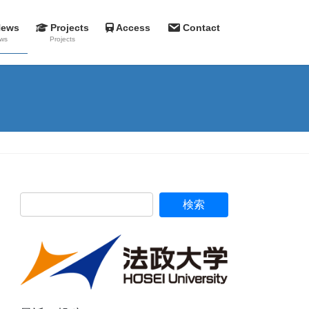
News
Projects
Access
Contact
ws
Projects