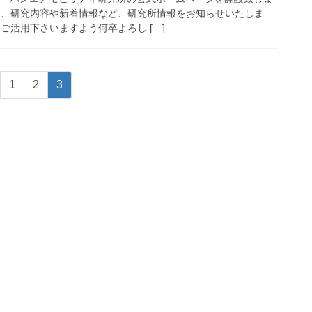
は、研究内容や新着情報など、研究所情報をお知らせいたしま
ご活用下さいますよう何卒よろし […]
固
固
固
1
2
3
定
定
定
ペ
ペ
ペ
ー
ー
ー
ジ
ジ
ジ