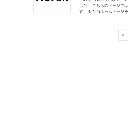
した。 こちらのページで
す。 ぜひ当ホームページを
投
«
稿
の
ペ
ー
ジ
送
り