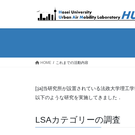
コ
ナ
ン
ビ
テ
ゲ
ン
ー
ツ
シ
へ
ョ
ス
ン
キ
に
ッ
移
HOME
これまでの活動内容
プ
動
[:ja]当研究所が設置されている法政大学理
以下のような研究を実施してきました．
LSAカテゴリーの調査