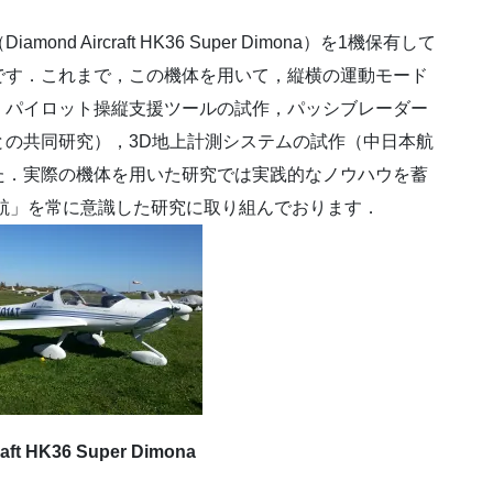
 Aircraft HK36 Super Dimona）を1機保有して
です．これまで，この機体を用いて，縦横の運動モード
，パイロット操縦支援ツールの試作，パッシブレーダー
の共同研究），3D地上計測システムの試作（中日本航
た．実際の機体を用いた研究では実践的なノウハウを蓄
航」を常に意識した研究に取り組んでおります．
raft HK36 Super Dimona