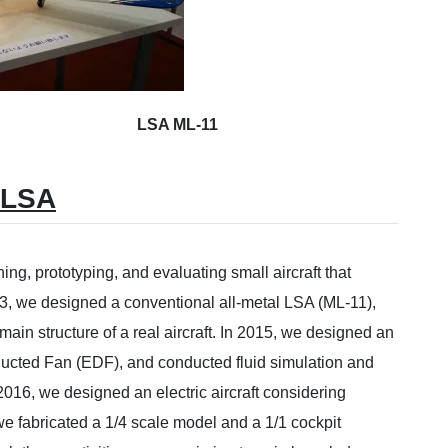
L-11
 LSA
g, prototyping, and evaluating small aircraft that
3, we designed a conventional all-metal LSA (ML-11),
ain structure of a real aircraft. In 2015, we designed an
 Ducted Fan (EDF), and conducted fluid simulation and
2016, we designed an electric aircraft considering
e fabricated a 1/4 scale model and a 1/1 cockpit