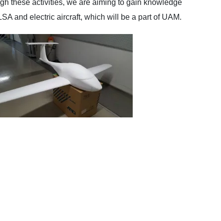
h these activities, we are aiming to gain knowledge
 LSA and electric aircraft, which will be a part of UAM.