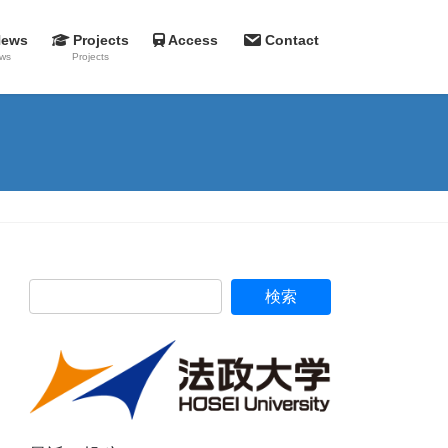
News
Projects
Access
Contact
ws
Projects