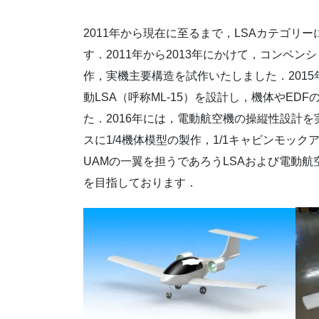
2011年から現在に至るまで，LSAカテゴ
す．2011年から2013年にかけて，コンベン
作，実機主要構造を試作いたしました．201
動LSA（呼称ML-15）を設計し，機体やE
た．2016年には，電動航空機の操縦性設計を実施
スに1/4機体模型の製作，1/1キャビンモック
UAMの一翼を担うであろうLSAおよび電動
を目指しております．