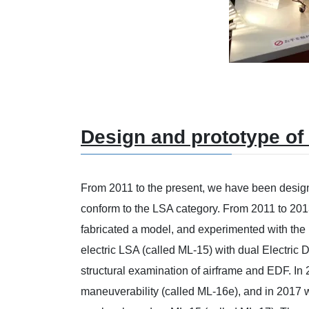
LSA M
Design and prototype of
From 2011 to the present, we have been designin
conform to the LSA category. From 2011 to 201
fabricated a model, and experimented with the m
electric LSA (called ML-15) with dual Electric
structural examination of airframe and EDF. In 
maneuverability (called ML-16e), and in 2017 w