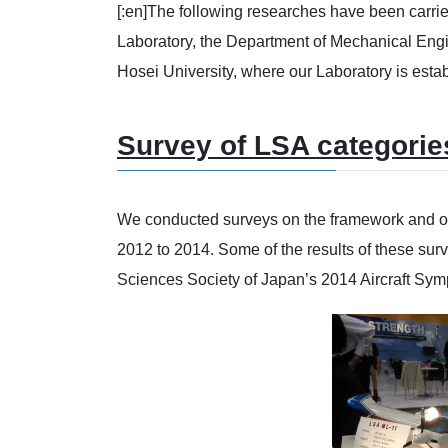
[:en]The following researches have been carri
Laboratory, the Department of Mechanical Engi
Hosei University, where our Laboratory is esta
Survey of LSA categorie
We conducted surveys on the framework and op
2012 to 2014. Some of the results of these su
Sciences Society of Japan’s 2014 Aircraft Sy