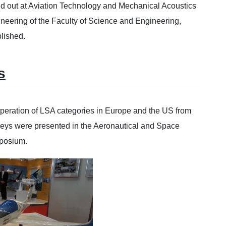
ed out at Aviation Technology and Mechanical Acoustics
neering of the Faculty of Science and Engineering,
blished.
s
eration of LSA categories in Europe and the US from
rveys were presented in the Aeronautical and Space
mposium.