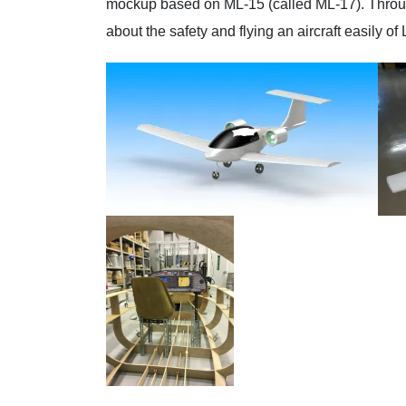
mockup based on ML-15 (called ML-17). Throug
about the safety and flying an aircraft easily of