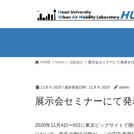
コ
ナ
ン
ビ
テ
ゲ
ン
ー
ツ
シ
へ
ョ
ス
ン
キ
に
ッ
移
HOME
News
活動紹介
展示会セミナーにて発表を
プ
動
11月 9, 2020
/ 最終更新日時 :
11月 9, 2020
admin
展示会セミナーにて発
2020年11月4日〜6日に東京ビッグサイトで