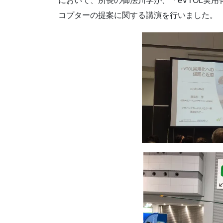
において、所長の御法川学が、「eVTOL実
コプターの提案に関する講演を行いました。