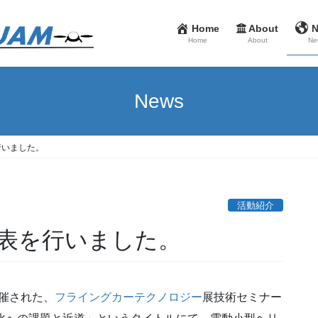
Home
About
Home
About
Ne
News
行いました。
活動紹介
表を行いました。
開催された、
フライングカーテクノロジー
展技術セミナー