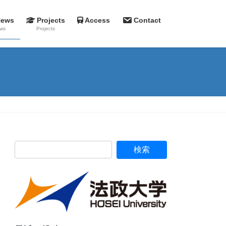
News
Projects
Access
Contact
ws
Projects