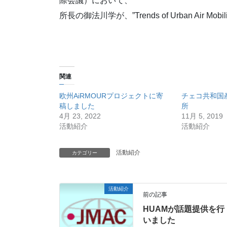
際会議）において、
所長の御法川学が、”Trends of Urban Air M
関連
欧州AiRMOURプロジェクトに寄
チェコ共和国
稿しました
所
4月 23, 2022
11月 5, 2019
活動紹介
活動紹介
活動紹介
カテゴリー
活動紹介
前の記事
HUAMが話題提供を行
いました