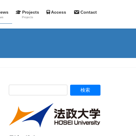
News
Projects
Access
Contact
ws
Projects