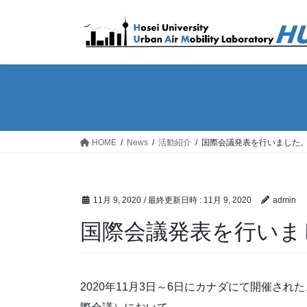
コ
ナ
ン
ビ
テ
ゲ
ン
ー
ツ
シ
へ
ョ
ス
ン
キ
に
ッ
移
HOME
News
活動紹介
国際会議発表を行いました
プ
動
11月 9, 2020
/ 最終更新日時 :
11月 9, 2020
admin
国際会議発表を行いま
2020年11月3日～6日にカナダにて開催された